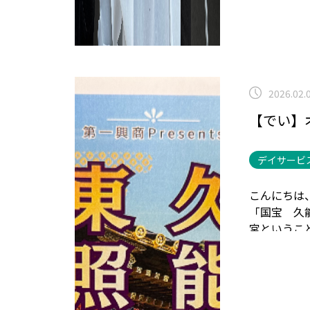
2026.02.
【でい】
デイサービ
こんにちは
「国宝 久
宮というこ
した。
しか
が上がって
ツアーに参
介していた