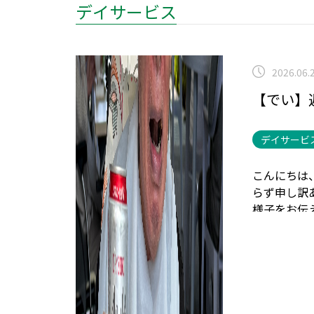
デイサービス
2026.06.
【でい】
デイサービ
こんにちは
らず申し訳
様子をお伝
きました。
はサザンオ
物を取って
のお祭りで
ちら
塗り絵
様から「と