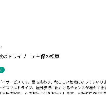
04
秋のドライブ in三保の松原
ス
デイサービスです。
夏も終わり、秋らしい気候になってまいり
ービスではドライブ、屋外歩行に出かけるチャンスが増えてき
「三保の松原」へのお出かけをお伝えします。
三保の松原は世
名な観光地で、2019年には静岡市三保松原文化創造センター「
館されました。
天女の羽衣伝説で知られる御穂神社の参道でも