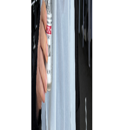
た、皆様と
リンク
施設
については