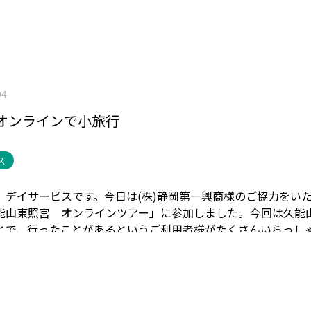
04
オンラインで小旅行
ス
、デイサービスです。
今日は(株)静岡第一興商様のご協力をい
能山東照宮 オンラインツアー」に参加しました。
今回は久能
とで、行ったことがあるというご利用者様がたくさんいらっし
し、歳を重ねてきてお身体の状態により、
お出かけに対するハ
しまう事も事実…。
そんな時は☆イマドキ★ですね。
オンライ
加しました。
旅介リポーターの加藤つぐみさんに生中継で久能
だきながら、クイズ、体操を行って旅行気分を味わっていただ