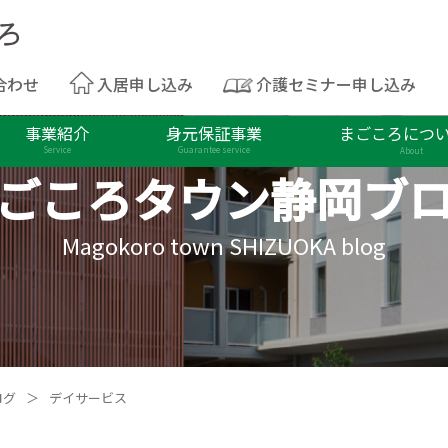
合わせ
入居申し込み
介護セミナー申し込み
事業紹介
身元保証事業
まごころにつ
Service
Guarantee service
About
ごころタウン
静岡ブ
Magokoro town SHIZUOKA blog
ログ
＞
デイサービス