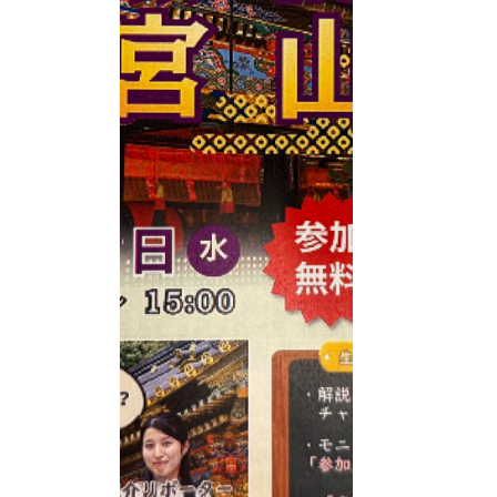
た。
全国の
ろタウン＊
が👏
その後
いただいた