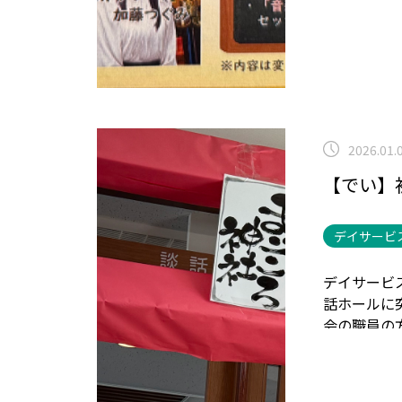
2026.01.
【でい】
デイサービ
デイサービ
話ホールに
会の職員の
↑これはお
した。
手作
みくじもひ