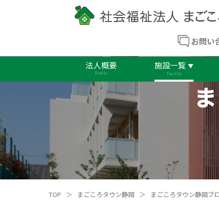
お問い
法人概要
施設一覧
Profile
Facility
ま
TOP
＞
まごころタウン静岡
＞
まごころタウン静岡ブ