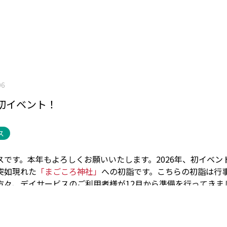
06
初イベント！
ス
スです。
本年もよろしくお願いいたします。
2026年、初イベン
突如現れた
「まごころ神社」
への初詣です。
こちらの初詣は行
方々、デイサービスのご利用者様が12月から準備を行ってきま
賽銭箱の色を塗っています。
そして神社が完成し、早速初詣に
りのお賽銭を入れ、鈴を鳴らし、手を合わせてお参りをしまし
きました。
今年はどんな一年になるでしょうか。
イベント豊富