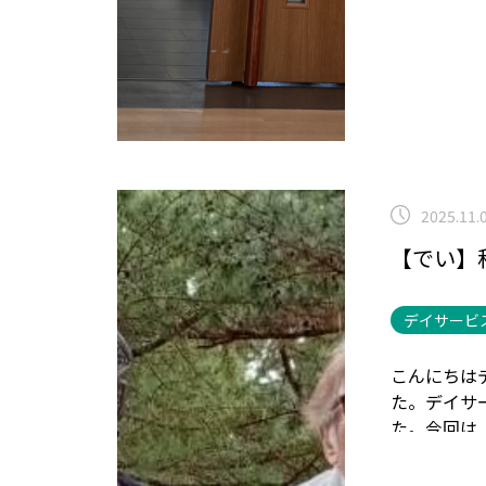
2025.11.
【でい】
デイサービ
こんにちは
た。
デイサ
た。
今回は
遺産でも有
るべ」が開