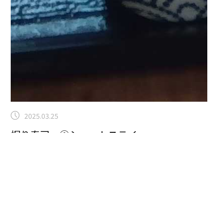
2025.03.25
握り寿司～①ショートステイ
ショートステイ
こんにちは！曽根です！本日は握り寿司のレクの企画が
ありました。
その様子をお見せします。
利用者さんの食
卓に職員が握った寿司が並びました。
とても喜ばれてい