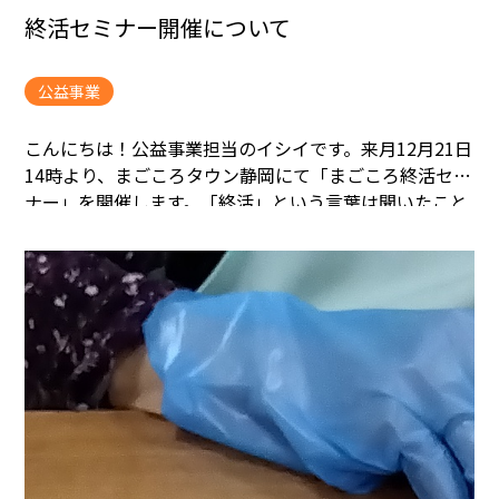
終活セミナー開催について
公益事業
こんにちは！
公益事業担当のイシイです。
来月12月21日
14時より、まごころタウン静岡にて「まごころ終活セミ
ナー」を開催します。
「終活」という言葉は聞いたこと
はあるけど、実際何をすれば良いんだろう？
必要だとは
思うけど、何か不安・・。
など終活に関してのセミナー
です。
参加費は無料！エンディングノートもプレゼント
いたします。
参加の申し込みは以下URLからもできま
す。電話での受付も可能です。
https://www.magokoro-
w.com/contact
ぜひ、お気軽にご参加を頂ければと思い
ます！
よろしくお願い致します。