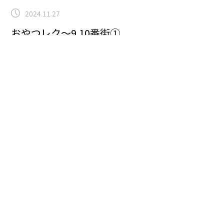
2024.11.27
おやつレク～9.10番街①
特別養護老人ホーム
こんにちは！曽根です！本日は、おやつレクの様子をア
ップします。
管理栄養士がメニューを考え、皆さんと一
緒に調理する貴重な場を提供しています。
卵をかき混ぜ
たり、トレーを並べたり、小さなことでも良いから出来
ることを少しでもやっていただきます。
楽しさから自立
の支援を促します。
パート②に続きます。
まごころタウ
ン＊静岡でのお仕事に興味のある方は
コチラ
まで(^^♪