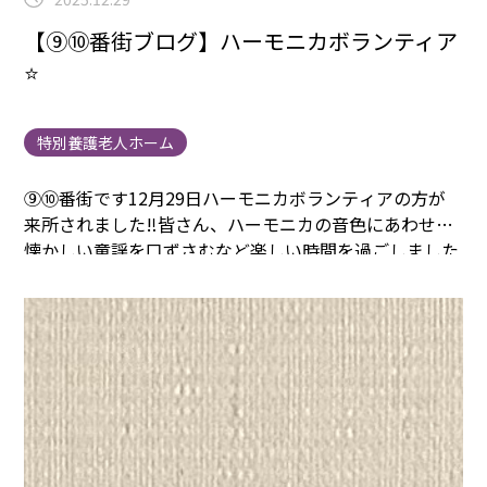
【⑨⑩番街ブログ】ハーモニカボランティア
⭐️
特別養護老人ホーム
⑨⑩番街です
12月29日ハーモニカボランティアの方が
来所されました‼️
皆さん、ハーモニカの音色にあわせて
懐かしい童謡を口ずさむ
など楽しい時間を過ごしました
🎵
これからも楽しい時間を過ごしていただけるよう、
色々な催し
を計画します⭐️