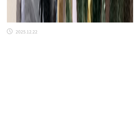
2025.12.22
【５.６番街】チョコレート入たこ焼！？
特別養護老人ホーム
こんにちは！５．６番街スタッフブログ担当の大川賢祐
と、２Fサービスマネージャー渡邉です。
企画開催日か
ら時間が経ってしまいましたが１２／１５(月)たこ焼き
企画の様子です。甘党が好みという要望に応えてチョコ
レート入たこ焼を考案しました。想像できない味ですよ
ね？
「意外とおいしい」という感想が多かったです。
（自宅で試行錯誤した大川さんに感謝♡ぜひ今度、皆様
にも振舞ってもらいましょう）
もう１種類はブラックペ
ッパー入ソーセージを使ったたこ焼。ピリッと胡椒の香