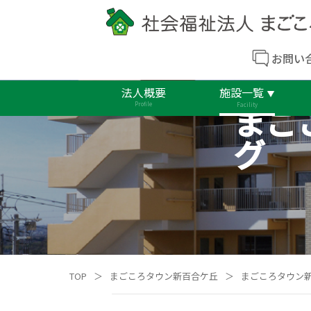
お問い
法人概要
施設一覧
まご
Profile
Facility
グ
TOP
＞
まごころタウン新百合ケ丘
＞
まごころタウン