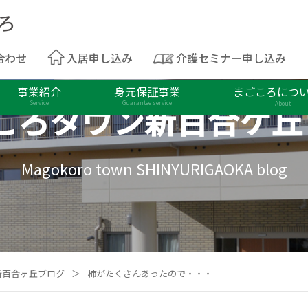
合わせ
入居申し込み
介護セミナー申し込み
事業紹介
身元保証事業
まごころにつ
ころタウン
新百合ケ丘
Service
Guarantee service
About
Magokoro town SHINYURIGAOKA blog
新百合ヶ丘ブログ
＞
柿がたくさんあったので・・・