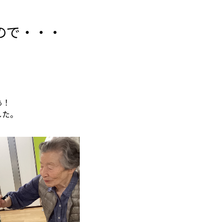
ので・・・
ぁ！
した。