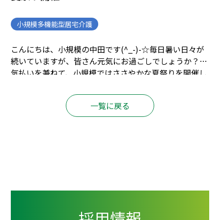
小規模多機能型居宅介護
こんにちは、小規模の中田です(^_-)-☆
毎日暑い日々が
続いていますが、皆さん元気にお過ごしでしょうか？
暑
気払いを兼ねて、小規模ではささやかな夏祭りを開催し
ました。
やきそば、かき氷、チョコバナナ、冷しきゅう
り等、皆で楽しんだのですが・・・
写真を撮り損ねて御
一覧に戻る
馳走の報告がデキマセン。
当日の余興の写真は撮れてい
たので、そちらを報告したいと思います。
まごころの笛
名人による、「笑点のテーマ」を皮切りに、童謡等多数
演奏して頂きました。
皆で一緒に歌いました。
踊る方も
現れて・・・
次に、お菓子のつかみ取りを開催！
何が入
っているかな？
とっても嬉しそう。
「たくさん掴んじゃ
ったわ！」と照れ笑いされ。
たくさんとったので、早く
袋に入れてと急かされ・・・
とても、控え目に掴む方も
いらっしゃって、とても面白かったです。
楽しく夏を満
採用情報
喫できて、良かったです！