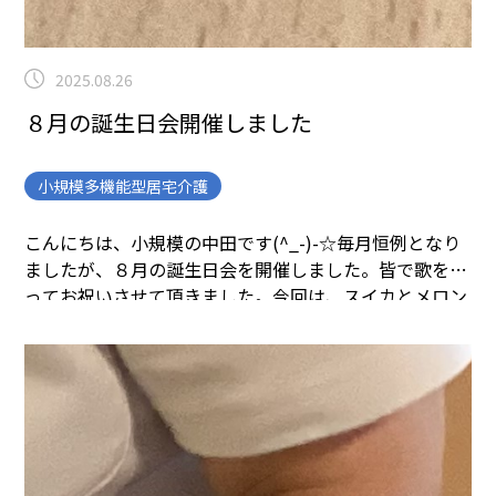
2025.08.26
８月の誕生日会開催しました
小規模多機能型居宅介護
こんにちは、小規模の中田です(^_-)-☆
毎月恒例となり
ましたが、８月の誕生日会を開催しました。
皆で歌を歌
ってお祝いさせて頂きました。
今回は、スイカとメロン
とブドウのデザートをお出ししました！
いつも素敵な笑
顔で癒されています。
素敵な笑顔です！
お二人ともいつ
までもお元気で！