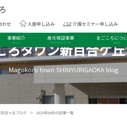
合わせ
入居申し込み
介護セミナー申し込み
事業紹介
身元保証事業
まごころにつ
ころタウン
新百合ケ丘
Service
Guarantee service
About
Magokoro town SHINYURIGAOKA blog
新百合ヶ丘ブログ
＞
2023年09月の記事一覧