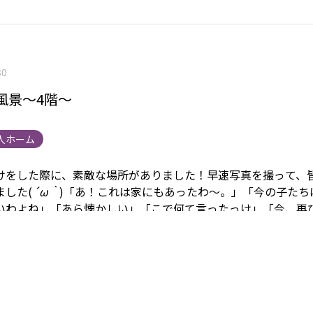
30
風景～4階～
人ホーム
けをした際に、素敵な場所がありました！
早速写真を撮って、
ました(
´ω｀
)
「あ！これは家にもあったわ～。」「今の子たち
いわよね」「あら懐かしい」「こで何て言ったっけ」「今、再
らしいですよ」とお伝えすると「へぇ～、家に行けば沢山ある
盛り上がりました(*'▽')
昨晩は十五夜でしたね！「お団子♡
パーへ買いだしに行きましたが、時代ですか？？お月見団子が
ないんです！！
小さいころ、ゴザを敷いて、お団子を重ねて盛
って、野菜や果物と一緒に置いて、家族でお月さまを眺める、
～～((+_+))寂しい・・・
せめて月を皆で見ようと外へ出るも