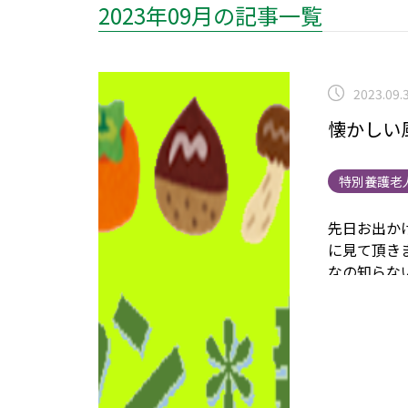
2023年09月の記事一覧
2023.09.
懐かしい
特別養護老
先日お出か
に見て頂き
なの知らな
が来ている
等々ワイワイ
♡」とスー
も売ってい
ススキを飾
習は何処へ～