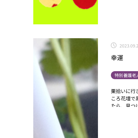
2023.09.
幸運
特別養護老
栗拾いに行き
ころ花壇で
たら、
見つ
書いてあり
私に幸運が
冷凍のだけど