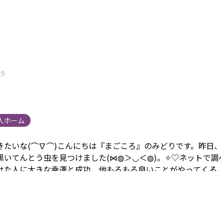
29
人ホーム
たいな(⌒∇⌒)
こんにちは『まごころ』のみどりです。
昨日
黒いてんとう虫を見つけました(⋈◍＞◡＜◍)。✧♡
ネットで調
けた人に大きな幸運と成功、他もろもろ良いことがやってくる
ました。
『まごころ花壇』に居たので、まごころに幸運と、
見
やってきます(⌒∇⌒)
『みどりのひと言』
今日の夜ご飯、、餃
(⌒∇⌒)