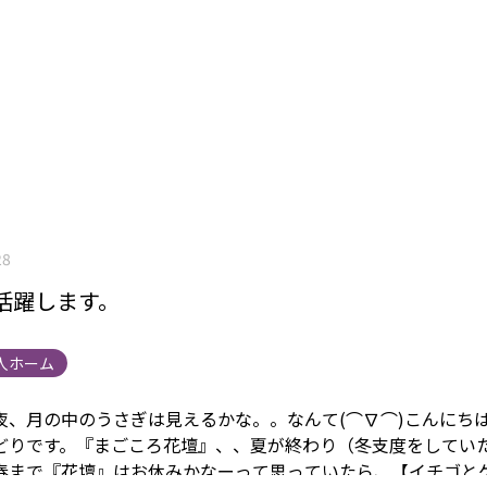
28
活躍します。
人ホーム
夜、月の中のうさぎは見えるかな。。
なんて(⌒∇⌒)
こんにち
どりです。
『まごころ花壇』、、
夏が終わり（冬支度をしてい
春まで『花壇』はお休みかなーって思っていたら、
【イチゴと