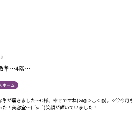
28
💐～4階～
人ホーム
な💐が届きました～
O様、幸せですね(⋈◍＞◡＜◍)。✧♡
今月
った！美容室～(
´ω｀
)
笑顔が輝いていました！