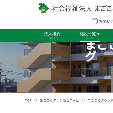
お問い
法人概要
施設一覧
まご
Profile
Facility
グ
TOP
＞
まごころタウン新百合ヶ丘
＞
まごころタウン