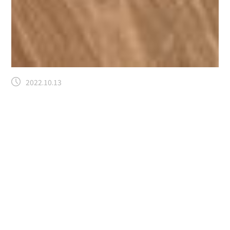
2022.10.13
運動会
特別養護老人ホーム
秋です！運動会です！
運動会司会を務めました松川で
す。
昨日、4階の運動会が開かれました。
1か月ほどかけ
て、入居者の皆様と、装飾の国旗や玉入れの玉を作成
し、
手作り感のある運動会(^^♪
「昔は足が速かったの
よ、運動会は一番楽しみだったわ」とお話してくださる
入居者様も。
勝負となったら、皆様真剣。スタッフもや