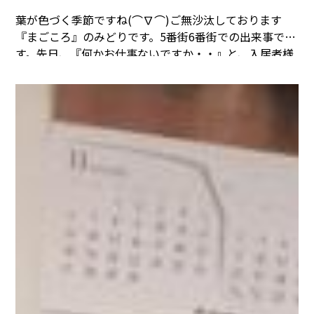
葉が色づく季節ですね(⌒∇⌒)
ご無沙汰しております
『まごころ』のみどりです。
5番街6番街での出来事で
す。
先日、『何かお仕事ないですか・・』と、入居者様
に言われて、
なんとなく塗り絵をしてみたら。。
思いの
ほか大変盛り上がりました(^▽^)/。。と、職員の美さん
が教えてくれました。
そしてブログ用に・・と、写真も
送ってくれました(人''▽｀)ありがとう☆
塗り絵。いい
ですよね(⌒∇⌒)
『みどりのひと言』
食欲の秋を感じな
いまま。。冬を感じている今日この頃です(・_・;)